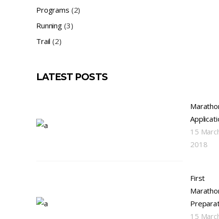
Programs
(2)
Running
(3)
Trail
(2)
LATEST POSTS
Maratho
Applicat
15 Marc
2018
First
Maratho
Preparat
15 Marc