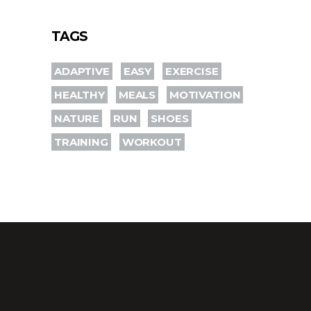
TAGS
ADAPTIVE
EASY
EXERCISE
HEALTHY
MEALS
MOTIVATION
NATURE
RUN
SHOES
TRAINING
WORKOUT