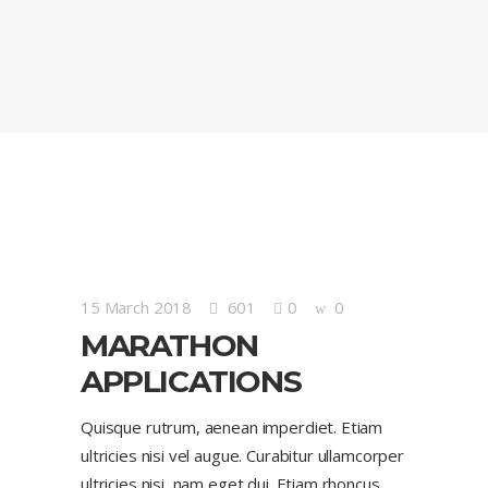
15 March 2018
601
0
0
MARATHON
APPLICATIONS
Quisque rutrum, aenean imperdiet. Etiam
ultricies nisi vel augue. Curabitur ullamcorper
ultricies nisi, nam eget dui. Etiam rhoncus