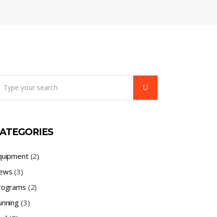
earch
r:
ATEGORIES
quipment
(2)
ews
(3)
rograms
(2)
unning
(3)