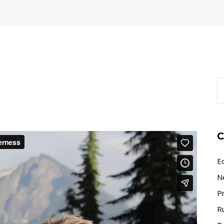
S
fo
C
E
N
P
R