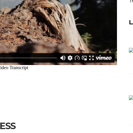
Tr
L
ESS