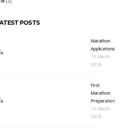
ail
(2)
ATEST POSTS
Marathon
Applications
15 March
2018
First
Marathon
Preparation
15 March
2018