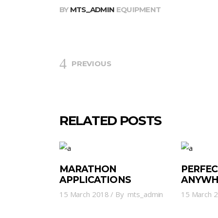
BY
MTS_ADMIN
EQUIPMENT
PREVIOUS
RELATED POSTS
MARATHON
PERFEC
APPLICATIONS
ANYWH
15 March 2018
By
mts_admin
15 March 