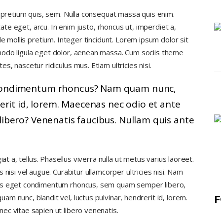
, pretium quis, sem. Nulla consequat massa quis enim.
tate eget, arcu. In enim justo, rhoncus ut, imperdiet a,
de mollis pretium. Integer tincidunt. Lorem ipsum dolor sit
modo ligula eget dolor, aenean massa. Cum sociis theme
, nascetur ridiculus mus. Etiam ultricies nisi.
 condimentum rhoncus? Nam quam nunc,
rerit id, lorem. Maecenas nec odio et ante
libero? Venenatis faucibus. Nullam quis ante
at a, tellus. Phasellus viverra nulla ut metus varius laoreet.
nisi vel augue. Curabitur ullamcorper ultricies nisi. Nam
lus eget condimentum rhoncus, sem quam semper libero,
m nunc, blandit vel, luctus pulvinar, hendrerit id, lorem.
F
ec vitae sapien ut libero venenatis.