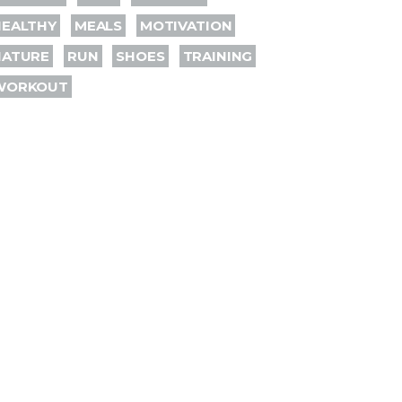
HEALTHY
MEALS
MOTIVATION
NATURE
RUN
SHOES
TRAINING
WORKOUT