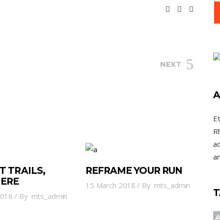
NEXT
A
E
R
ad
a
T TRAILS,
REFRAME YOUR RUN
ERE
15 March 2018
By
mts_admin
T
2018
By
mts_admin
A