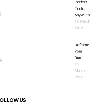
Perfect
Trails,
Anywhere
15 March
2018
Reframe
Your
Run
15
March
2018
OLLOW US