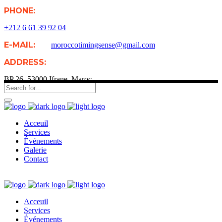
PHONE:
+212 6 61 39 92 04
E-MAIL:
moroccotimingsense@gmail.com
ADDRESS:
BP 26, 53000 Ifrane, Maroc
Acceuil
Services
Événements
Galerie
Contact
Acceuil
Services
Événements