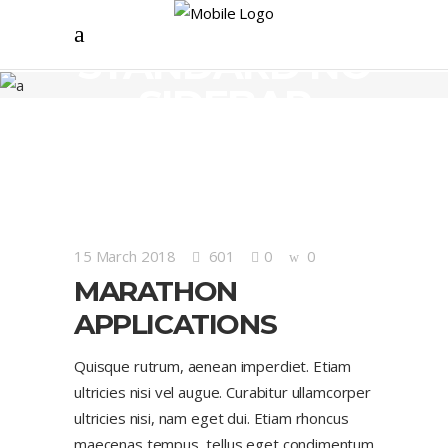
STANDARD NO
SIDEBAR
15 March 2018
601
0
0
MARATHON
APPLICATIONS
Quisque rutrum, aenean imperdiet. Etiam
ultricies nisi vel augue. Curabitur ullamcorper
ultricies nisi, nam eget dui. Etiam rhoncus
maecenas tempus, tellus eget condimentum