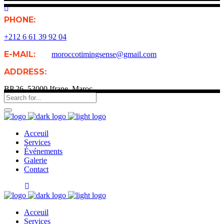
PHONE:
+212 6 61 39 92 04
E-MAIL:
moroccotimingsense@gmail.com
ADDRESS:
BP 26, 53000 Ifrane, Maroc
Acceuil
Services
Événements
Galerie
Contact
Acceuil
Services