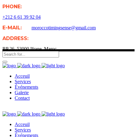
PHONE:
+212 6 61 39 92 04
E-MAIL:
moroccotimingsense@gmail.com
ADDRESS:
BP 26, 53000 Ifrane, Maroc
Acceuil
Services
Événements
Galerie
Contact
Acceuil
Services
Événements